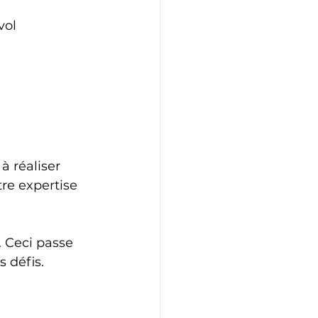
vol 
à réaliser 
e expertise 
 Ceci passe 
 défis. 