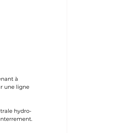
nant à 
r une ligne 
ntrale hydro-
enterrement.