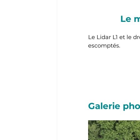
Le m
Le Lidar L1 et le d
escomptés. 
Galerie ph