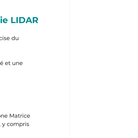
gie LIDAR
cise du 
é et une 
one Matrice 
, y compris 