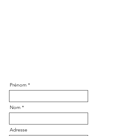
11 bis rue du docteur Geley
74000 ANNECY
contact@latitude-drone.com
Prénom
Nom
Adresse