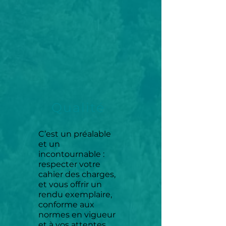
Qualité
C’est un préalable
et un
incontournable :
respecter votre
cahier des charges,
et vous offrir un
rendu exemplaire,
conforme aux
normes en vigueur
et à vos attentes.