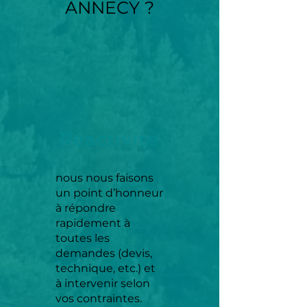
ANNECY ?
Réactivité
nous nous faisons
un point d’honneur
à répondre
rapidement à
toutes les
demandes (devis,
technique, etc.) et
à intervenir selon
vos contraintes.