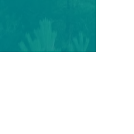
Sécurité
Réglementation,
choix des solutions
techniques, nous
mettons tout en
œuvre pour assurer
la sécurité à tous
les niveaux.