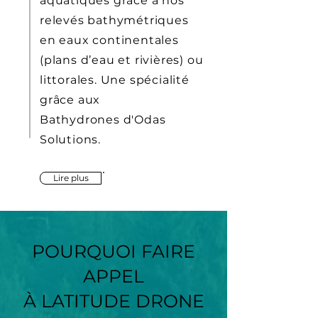
aquatiques grâce à nos
relevés bathymétriques
en eaux continentales
(plans d’eau et rivières) ou
littorales. Une spécialité
grâce aux
Bathydrones
d'
Odas
Solutions
.
Lire plus
POURQUOI FAIRE
APPEL
À LATITUDE DRONE