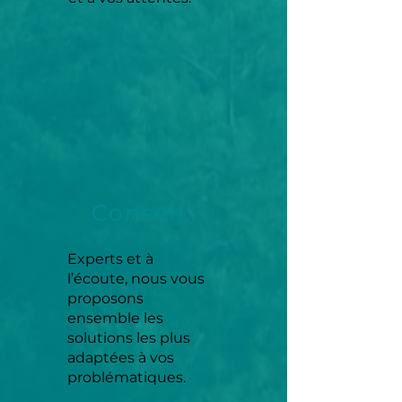
Conseil
Experts et à
l’écoute, nous vous
proposons
ensemble les
solutions les plus
adaptées à vos
problématiques.