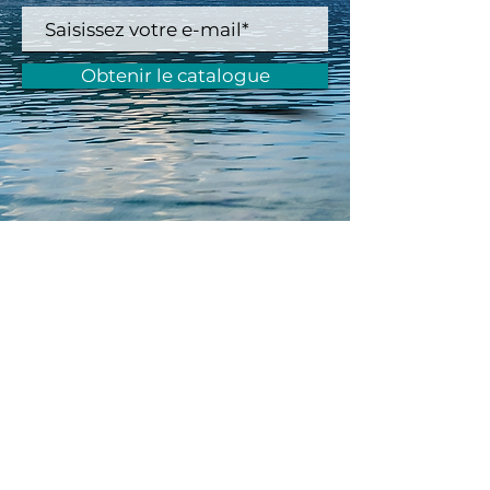
Obtenir le catalogue
LATITUDE DRONE EURL au
capital de 8 000 € ©
Tous droits réservés
Mentions légales
Politique de confidentialité
Contact
Nous rejoindre