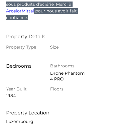
sous produits d’aciérie. Merci à 
ArcelorMittal
 pour nous avoir fait 
confiance.
Property Details
Property Type
Size
Bedrooms
Bathrooms
Drone Phantom
4 PRO
Year Built
Floors
1984
Property Location
Luxembourg